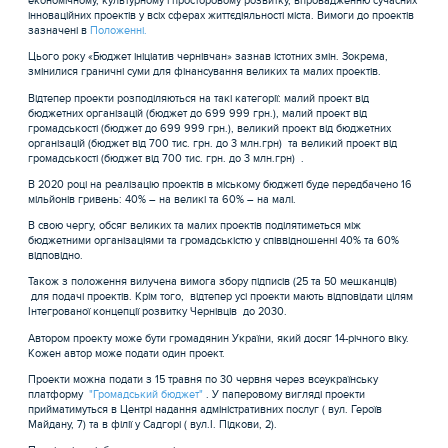
економічному, культурному і просторовому розвитку, впровадженню сучасних
інноваційних проектів у всіх сферах життєдіяльності міста. Вимоги до проектів
зазначені в
Положенні.
Цього року «Бюджет ініціатив чернівчан» зазнав істотних змін. Зокрема,
змінилися граничні суми для фінансування великих та малих проектів.
Відтепер проекти розподіляються на такі категорії: малий проект від
бюджетних організацій (бюджет до 699 999 грн.), малий проект від
громадськості (бюджет до 699 999 грн.), великий проект від бюджетних
організацій (бюджет від 700 тис. грн. до 3 млн.грн) та великий проект від
громадськості (бюджет від 700 тис. грн. до 3 млн.грн) .
В 2020 році на реалізацію проектів в міському бюджеті буде передбачено 16
мільйонів гривень: 40% – на великі та 60% – на малі.
В свою чергу, обсяг великих та малих проектів поділятиметься між
бюджетними організаціями та громадськістю у співвідношенні 40% та 60%
відповідно.
Також з положення вилучена вимога збору підписів (25 та 50 мешканців)
для подачі проектів. Крім того, відтепер усі проекти мають відповідати цілям
Інтегрованої концепції розвитку Чернівців до 2030.
Автором проекту може бути громадянин України, який досяг 14-річного віку.
Кожен автор може подати один проект.
Проекти можна подати з 15 травня по 30 червня через всеукраїнську
платформу
"Громадський бюджет"
. У паперовому вигляді проекти
прийматимуться в Центрі надання адміністративних послуг ( вул. Героїв
Майдану, 7) та в філії у Садгорі ( вул.І. Підкови, 2).