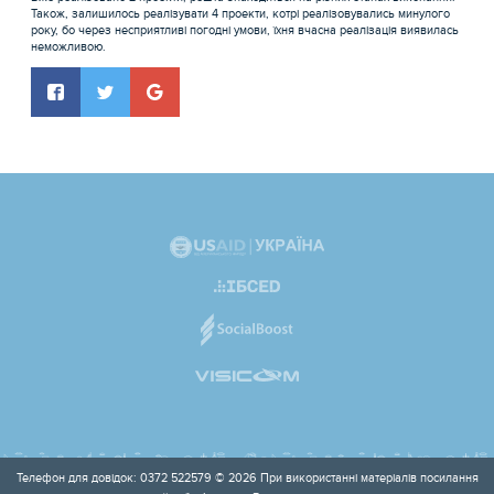
Також, залишилось реалізувати 4 проекти, котрі реалізовувались минулого
року, бо через несприятливі погодні умови, їхня вчасна реалізація виявилась
неможливою.
Телефон для довідок: 0372 522579 © 2026 При використанні матеріалів посилання