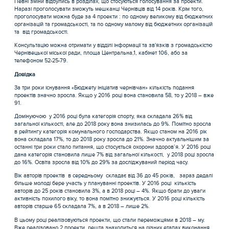
Певні зміни відбулись в розділах, що стосуються голосування за проекти.
Наразі проголосувати зможуть мешканці Чернівців від 14 років. Крім того,
проголосувати можна буде за 4 проекти : по одному великому від бюджетних
організацій та громадськості, та по одному малому від бюджетних організацій
та від громадськості.
Консультацію можна отримати у відділі інформації та зв'язків з громадськістю
Чернівецької міської ради, площа Центральна,1, кабінет 106, або за
телефоном 52-25-79.
Довідка
За три роки існування «Бюджету ініціатив чернівчан» кількість подання
проектів значно зросла. Якщо у 2016 році вона становила 58, то у 2018 – вже
91.
Домінуючою у 2016 році була категорія спорту, яка складала 26% від
загальної кількості, але до 2018 року вона знизилась до 9%. Помітно зросла
в рейтингу категорія комунального господарства. Якщо станом на 2016 рік
вона складала 17%, то до 2018 року зросла до 21%. Значно актуальнішим за
останні три роки стало питання, що стосується охорони здоров’я. У 2016 році
дана категорія становила лише 7% від загальної кількості, у 2018 році зросла
до 16%. Освіта зросла від 10% до 29% за досліджуваний період часу.
Вік авторів проектів в середньому складає від 36 до 45 років, зараз дедалі
більше молоді бере участь у плануванні проектів. У 2016 році кількість
авторів до 25 років становила 3%, а в 2018 році – 4%. Якщо брати до уваги
активність похилого віку, то вона помітно знижується. У 2016 році кількість
авторів старше 65 складала 7%, а в 2018 – лише 2%.
В цьому році реалізовуються проекти, що стали переможцями в 2018 – му.
Вже реалізовано 2 проекти, решта знаходиться на різних етапах виконання.