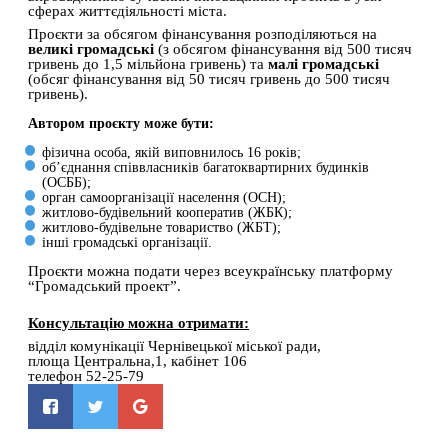
сферах життєдіяльності міста. 
Проєкти за обсягом фінансування розподіляються на 
великі громадські
 (з обсягом фінансування від 500 тисяч 
гривень до 1,5 мільйона гривень) та 
малі громадські
(обсяг фінансування від 50 тисяч гривень до 500 тисяч 
гривень).  
Автором проє
кту може бути:
фізична особа, якій виповнилось 16 років;
об’єднання співвласників багатоквартирних будинків
(ОСББ);
орган самоорганізації населення (ОСН);
житлово-будівельний кооператив (ЖБК);
житлово-будівельне
товариство (ЖБТ);
інші громадські організації.
Проєкти можна подати через всеукраїнську платформу  
“Громадський проект”. 
Консультацію можна отримати:
відділ комунікації Чернівецької міської ради, 
площа Центральна,1, кабінет 106
телефон 52-25-79