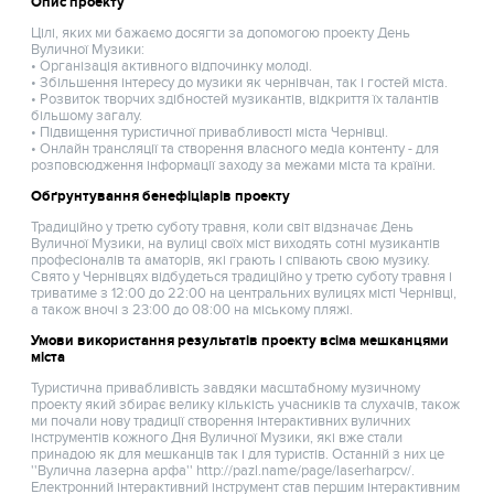
Опис проекту
Цілі, яких ми бажаємо досягти за допомогою проекту День
Вуличної Музики:
• Організація активного відпочинку молоді.
• Збільшення інтересу до музики як чернівчан, так і гостей міста.
• Розвиток творчих здібностей музикантів, відкриття їх талантів
більшому загалу.
• Підвищення туристичної привабливості міста Чернівці.
• Онлайн трансляції та створення власного медіа контенту - для
розповсюдження інформації заходу за межами міста та країни.
Обґрунтування бенефіціарів проекту
Традиційно у третю суботу травня, коли світ відзначає День
Вуличної Музики, на вулиці своїх міст виходять сотні музикантів
професіоналів та аматорів, які грають і співають свою музику.
Свято у Чернівцях відбудеться традиційно у третю суботу травня і
триватиме з 12:00 до 22:00 на центральних вулицях місті Чернівці,
а також вночі з 23:00 до 08:00 на міському пляжі.
Умови використання результатів проекту всіма мешканцями
міста
Туристична привабливість завдяки масштабному музичному
проекту який збирає велику кількість учасників та слухачів, також
ми почали нову традиції створення інтерактивних вуличних
інструментів кожного Дня Вуличної Музики, які вже стали
принадою як для мешканців так і для туристів. Останній з них це
''Вулична лазерна арфа'' http://pazl.name/page/laserharpcv/.
Електронний інтерактивний інструмент став першим інтерактивним