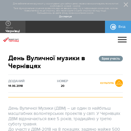
Для забезпечення зручності у користуванні цим сайтом деякі сервіси використовують технологічні
особливості, а саме - cookie.
Таке функціональне рішення дозволить вам не вводити одну і ту ж інформацію кожен раз, коли ви
повертаєтесь на цю сторінку, або переходите з однієї сторінки на іншу тощо.
Залишаючись, ви даєте згоду на використання cookie.
Докладніше
Вхід
Місто
Чернівці
ПРО ПРОЄКТ
День Вуличної музики в
ДОПОМОГА
ЗАГАЛЬНА ІНФОРМАЦІЯ
СТАТИСТИКА
РЕАЛІЗОВАНІ ПРОЄКТИ
Брав участь
Чернівцях
КОНТАКТИ
ВІДЕОІНСТРУКЦІЇ
НОРМАТИВНО-ПРАВОВА БАЗА
ПРАВИЛА УЧАСТІ
БЛАНКИ ДЛЯ ЗАВАНТАЖЕННЯ
ІНСТРУКЦІЇ
ДОВІДКОВА ІНФОРМАЦІЯ
МАКЕТИ РЕКЛАМНИХ МАТЕРІАЛІВ
ДОДАНИЙ
НОМЕР
КУЛЬТУРА
14.06.2018
20
День Вуличної Музики (ДВМ) – це один із найбільш
масштабних волонтерських проектів у світі. У Чернівцях
ДВМ відзначається вже 5 років, традиційно у третю
суботу травня.
До участі у ДВМ-2018 на 8 локаціях, задіяно майже 500