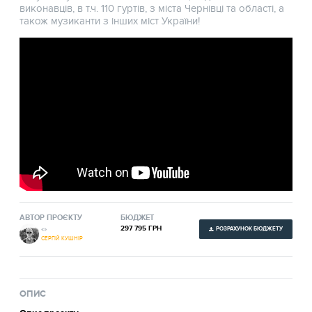
виконавців, в т.ч. 110 гуртів, з міста Чернівці та області, а
також музиканти з інших міст України!
АВТОР ПРОЄКТУ
БЮДЖЕТ
297 795 ГРН
«»
РОЗРАХУНОК БЮДЖЕТУ
СЕРГІЙ КУШНІР
ОПИС