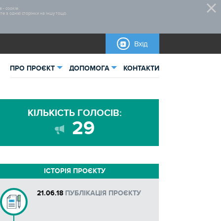
 - cookie.
 з однієї сторінки на іншу тощо.
Вхід
ПРО ПРОЄКТ
ДОПОМОГА
КОНТАКТИ
ьна інформація
Відеоінструкції
КІЛЬКІСТЬ ГОЛОСІВ:
тика
Нормативно-правова база
29
овані проєкти
Правила участі
Бланки для завантаження
ІСТОРІЯ ПРОЄКТУ
Інструкції
21.06.18
ПУБЛІКАЦІЯ ПРОЄКТУ
Довідкова інформація