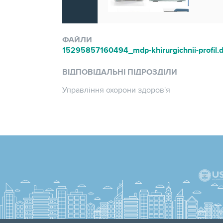
ФАЙЛИ
15295857160494_mdp-khirurgichnii-profil.
ВІДПОВІДАЛЬНІ ПІДРОЗДІЛИ
Управління охорони здоров'я