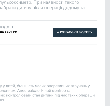
 пульсоксиметр. При наявності такого
абрати дитину після операції додому та
БЮДЖЕТ
86 350 ГРН
РОЗРАХУНОК БЮДЖЕТУ
 у дітей, більшість малих оперативних втручань у
боленням. Анестезіологічний монітор та
но контролювати стан дитини під час таких операцій
нень.