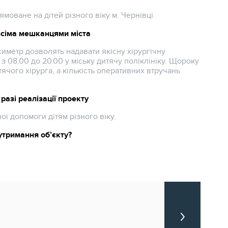
оване на дітей різного віку м. Чернівці.
всіма мешканцями міста
симетр дозволять надавати якісну хірургічну
 з 08.00 до 20.00 у міську дитячу поліклініку. Щороку
тячого хірурга, а кількість оперативних втручань
разі реалізації проекту
ої допомоги дітям різного віку.
утримання об’єкту?