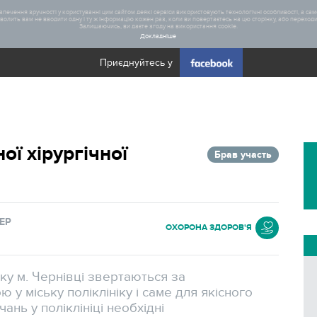
печення зручності у користуванні цим сайтом деякі сервіси використовують технологічні особливості, а саме
олить вам не вводити одну і ту ж інформацію кожен раз, коли ви повертаєтесь на цю сторінку, або переходите
Залишаючись, ви даєте згоду на використання cookie.
Докладніше
Приєднуйтесь у
Загал
ї хірургічної
Брав участь
Статис
Реаліз
ЕР
ОХОРОНА ЗДОРОВ'Я
ку м. Чернівці звертаються за
у міську поліклініку і саме для якісного
нь у поліклініці необхідні