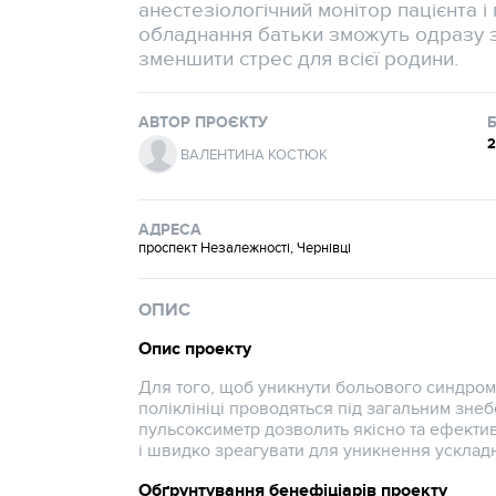
анестезіологічний монітор пацієнта і
обладнання батьки зможуть одразу з
зменшити стрес для всієї родини.
АВТОР ПРОЄКТУ
2
ВАЛЕНТИНА КОСТЮК
АДРЕСА
проспект Незалежності, Чернівці
ОПИС
Опис проекту
Для того, щоб уникнути больового синдрому
поліклініці проводяться під загальним зне
пульсоксиметр дозволить якісно та ефектив
і швидко зреагувати для уникнення усклад
Обґрунтування бенефіціарів проекту