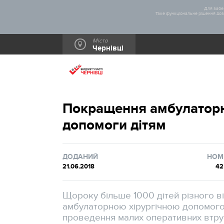
Для забез
Таке функціональне рішення дозв
Місто
Чернівці
Покращення амбулаторно
допомоги дітям
ДОДАНИЙ
НОМ
21.06.2018
42
Щороку більше 1000 дітей різного ві
амбулаторною хірургічною допомогою 
проведення малих оперативних втруча