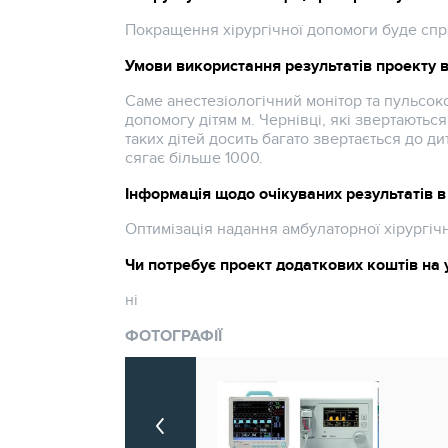
Покращення хірургічної допомоги буде спрям
Умови використання результатів проекту 
Саме анестезіологічний монітор та пульсок
допомогу дітям м. Чернівці, які звертаються
таких дітей досить багато звертається до ди
сягає більше 1000.
Інформація щодо очікуваних результатів в 
Оптимізація надання амбулаторної хірургічн
Чи потребує проект додаткових коштів на 
ні
ФОТОГРАФІЇ