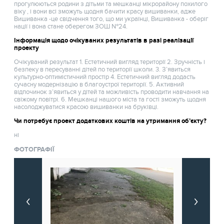
прогулюються родини з дітьми та мешканці мікрорайону похилого
віку , і вони всі зможуть щодня бачити красу вишиванки, адже
Вишиванка -це свідчення того, що ми українці, Вишиванка - оберіг
нації і вона стане оберегом ЗОШ №24.
Інформація щодо очікуваних результатів в разі реалізації
проекту
Очікуваний результат 1. Естетичний вигляд території 2. Зручність і
безпеку в пересуванні дітей по території школи. 3. З’явиться
культурно-оптимістичний простір 4. Естетичний вигляд додасть
сучасну модернізацію в благоустрої території. 5. Активний
відпочинок з’явиться у дітей та можливість проводити навчання на
свіжому повітрі. 6. Мешканці нашого міста та гості зможуть щодня
насолоджуватися красою вишиванки на бруківці.
Чи потребує проект додаткових коштів на утримання об’єкту?
ні
ФОТОГРАФІЇ