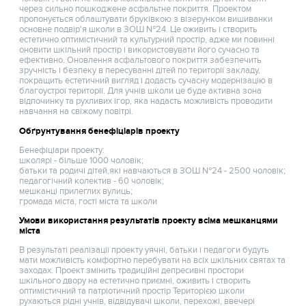
через сильно пошкоджене асфальтне покриття. Проектом
пропонується облаштувати бруківкою з візерунком вишиванки
основне подвір'я школи в ЗОШ №24. Це оживить і створить
естетично оптимістичний та культурний простір, адже ми повинні
оновити шкільний простір і використовувати його сучасно та
ефективно. Оновлення асфальтового покриття забезпечить
зручність і безпеку в пересуванні дітей по території закладу,
покращить естетичний вигляд і додасть сучасну модернізацію в
благоустрої території. Для учнів школи це буде активна зона
відпочинку та рухливих ігор, яка надасть можливість проводити
навчання на свіжому повітрі.
Обґрунтування бенефіціарів проекту
Бенефіціари проекту:
школярі - більше 1000 чоловік;
батьки та родичі дітей,які навчаються в ЗОШ №24 - 2500 чоловік;
педагогічний колектив - 60 чоловік;
мешканці прилеглих вулиць;
громада міста, гості міста та школи
Умови використання результатів проекту всіма мешканцями
міста
В результаті реалізації проекту уячні, батьки і педагоги будуть
мати можливість комфортно перебувати на всіх шкільних святах та
заходах. Проект змінить традиційні депресивні простори
шкільного двору на естетично приємні, оживить і створить
оптимістичний та патріотичний простір Територією школи
рухаються рідні учнів, відвідувачі школи, перехожі, ввечері