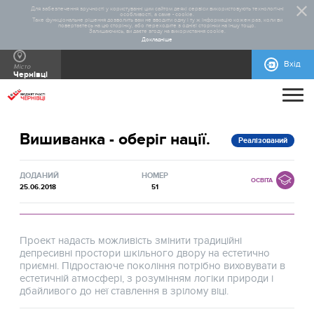
Для забезпечення зручності у користуванні цим сайтом деякі сервіси використовують технологічні
особливості, а саме - cookie.
Таке функціональне рішення дозволить вам не вводити одну і ту ж інформацію кожен раз, коли ви
повертаєтесь на цю сторінку, або переходите з однієї сторінки на іншу тощо.
Залишаючись, ви даєте згоду на використання cookie.
Докладніше
Вхід
Місто
Чернівці
ПРО ПРОЄКТ
Вишиванка - оберіг нації.
ДОПОМОГА
ЗАГАЛЬНА ІНФОРМАЦІЯ
СТАТИСТИКА
РЕАЛІЗОВАНІ ПРОЄКТИ
Реалізований
КОНТАКТИ
ВІДЕОІНСТРУКЦІЇ
НОРМАТИВНО-ПРАВОВА БАЗА
ПРАВИЛА УЧАСТІ
БЛАНКИ ДЛЯ ЗАВАНТАЖЕННЯ
ІНСТРУКЦІЇ
ДОВІДКОВА ІНФОРМАЦІЯ
МАКЕТИ РЕКЛАМНИХ МАТЕРІАЛІВ
ДОДАНИЙ
НОМЕР
ОСВІТА
25.06.2018
51
Проект надасть можливість змінити традиційні
депресивні простори шкільного двору на естетично
приємні. Підростаюче покоління потрібно виховувати в
естетичній атмосфері, з розумінням логіки природи і
дбайливого до неї ставлення в зрілому віці.