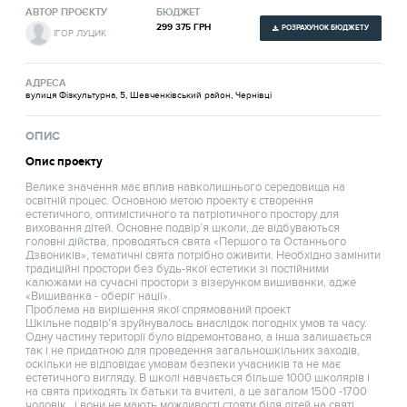
АВТОР ПРОЄКТУ
БЮДЖЕТ
299 375 ГРН
РОЗРАХУНОК БЮДЖЕТУ
ІГОР ЛУЦИК
АДРЕСА
вулиця Фізкультурна, 5, Шевченківський район, Чернівці
ОПИС
Опис проекту
Велике значення має вплив навколишнього середовища на
освітній процес. Основною метою проекту є створення
естетичного, оптимістичного та патріотичного простору для
виховання дітей. Основне подвір’я школи, де відбуваються
головні дійства, проводяться свята «Першого та Останнього
Дзвоників», тематичні свята потрібно оживити. Необхідно замінити
традиційні простори без будь-якої естетики зі постійними
калюжами на сучасні простори з візерунком вишиванки, адже
«Вишиванка - оберіг нації».
Проблема на вирішення якої спрямований проект
Шкільне подвір'я зруйнувалось внаслідок погодніх умов та часу.
Одну частину території було відремонтовано, а інша залишається
так і не придатною для проведення загальношкільних заходів,
оскільки не відповідає умовам безпеки учасників та не має
естетичного вигляду. В школі навчається більше 1000 школярів і
на свята приходять їх батьки та вчителі, а це загалом 1500 -1700
чоловік , і вони не мають можливості стояти біля дітей на святі