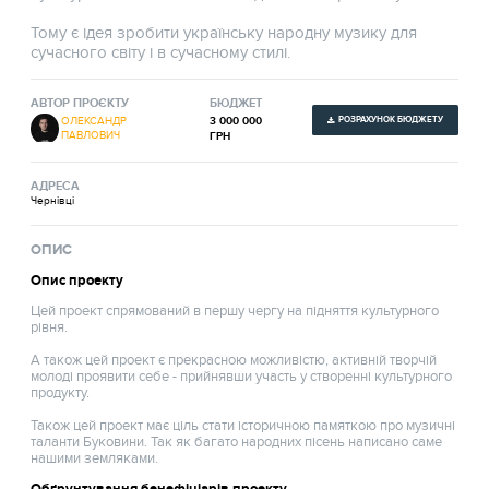
Тому є ідея зробити українську народну музику для
сучасного світу і в сучасному стилі.
АВТОР ПРОЄКТУ
БЮДЖЕТ
РОЗРАХУНОК БЮДЖЕТУ
3 000 000
ОЛЕКСАНДР
ПАВЛОВИЧ
ГРН
АДРЕСА
Чернівці
ОПИС
Опис проекту
Цей проект спрямований в першу чергу на підняття культурного
рівня.
А також цей проект є прекрасною можливістю, активній творчій
молоді проявити себе - прийнявши участь у створенні культурного
продукту.
Також цей проект має ціль стати історичною памяткою про музичні
таланти Буковини. Так як багато народних пісень написано саме
нашими земляками.
Обґрунтування бенефіціарів проекту