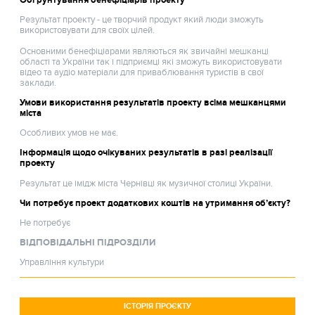
Результат проекту - це творчий продукт який люди зможуть
використовувати для своїх цілей.
Основними бенефіціарами являються як звичайні мешканці
області та України так і підприємці які зможуть використовувати
відео та аудіо матеріали для приваблювання туристів в свої
заклади.
Умови використання результатів проекту всіма мешканцями
міста
Особливих умов не має.
Інформація щодо очікуваних результатів в разі реалізації
проекту
Результат це імідж міста Чернівці як музичної столиці України.
Чи потребує проект додаткових коштів на утримання об’єкту?
Не потребує
ВІДПОВІДАЛЬНІ ПІДРОЗДІЛИ
Управління культури
ІСТОРІЯ ПРОЄКТУ