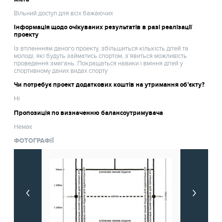
Вільний доступ для всіх бажаючих
Інформація щодо очікуваних результатів в разі реалізації
проекту
Із втіленнням даного проекту, збільшиться кількість дітей та
молоді, які будуть займатись спортом, з’явиться можливість
проведення змагань. Покращаться навики і вміння дітей у
спортивному даних видах спорту
Чи потребує проект додаткових коштів на утримання об’єкту?
Ні
Пропозиція по визначенню балансоутримувача
Немає
ФОТОГРАФІЇ