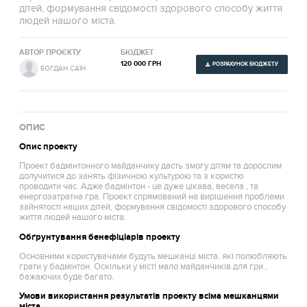
дітей, формування свідомості здорового способу життя
людей нашого міста.
АВТОР ПРОЄКТУ
БЮДЖЕТ
120 000 ГРН
РОЗРАХУНОК БЮДЖЕТУ
БОГДАН САЇН
ОПИС
Опис проекту
Проект бадмінтонного майданчику дасть змогу дітям та дорослим
долучитися до занять фізичною культурою та з користю
проводити час. Адже бадмінтон - це дуже цікава, весела , та
енергозатратна гра. Проект спрямований на вирішення проблеми
зайнятості наших дітей, формування свідомості здорового способу
життя людей нашого міста.
Обґрунтування бенефіціарів проекту
Основними користувачами будуть мешканці міста, які полюбляють
грати у бадмінтон. Оскільки у місті мало майданчиків для гри ,
бажаючих буде багато.
Умови використання результатів проекту всіма мешканцями
міста