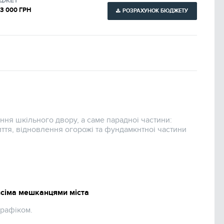
ДЖЕТ
23 000 ГРН
РОЗРАХУНОК БЮДЖЕТУ
ня шкільного двору, а саме парадноі частини:
тя, відновлення огорожі та фундамкнтноі частини
всіма мешканцями міста
графіком.