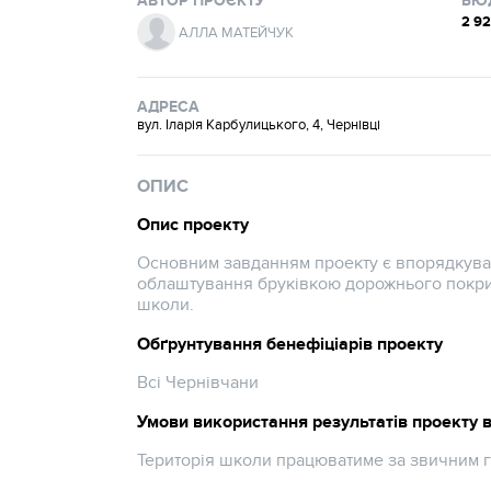
АВТОР ПРОЄКТУ
БЮ
2 9
АЛЛА МАТЕЙЧУК
АДРЕСА
вул. Іларія Карбулицького, 4, Чернівці
ОПИС
Опис проекту
Основним завданням проекту є впорядкуван
облаштування бруківкою дорожнього покрит
школи.
Обґрунтування бенефіціарів проекту
Всі Чернівчани
Умови використання результатів проекту 
Територія школи працюватиме за звичним 