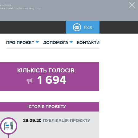
 - cookie.
 з однієї сторінки на іншу тощо.
Вхід
ПРО ПРОЄКТ
ДОПОМОГА
КОНТАКТИ
ьна інформація
Відеоінструкції
КІЛЬКІСТЬ ГОЛОСІВ:
тика
Нормативно-правова база
1 694
овані проєкти
Правила участі
Бланки для завантаження
ІСТОРІЯ ПРОЄКТУ
Інструкції
29.09.20
ПУБЛІКАЦІЯ ПРОЄКТУ
Довідкова інформація