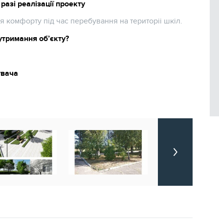
разі реалізації проекту
 комфорту під час перебування на територіі шкіл.
утримання об’єкту?
увача