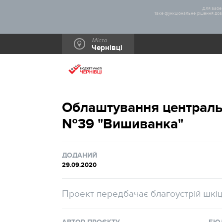
Для забез
Таке функціональне рішення дозв
Місто
Чернівці
Облаштування централ
№39 "Вишиванка"
ДОДАНИЙ
29.09.2020
Проект передбачає благоустрій шкіц