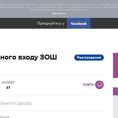
печення зручності у користуванні цим сайтом деякі сервіси використовують технологічні особливості, а саме
олить вам не вводити одну і ту ж інформацію кожен раз, коли ви повертаєтесь на цю сторінку, або переходите
Залишаючись, ви даєте згоду на використання cookie.
Докладніше
Приєднуйтесь у
Загал
ьного входу ЗОШ
Реалізований
Статис
Реаліз
НОМЕР
ОСВІТА
37
льного двору.