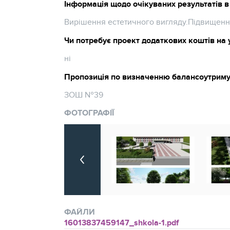
Інформація щодо очікуваних результатів в 
Вирішення естетичного вигляду.Підвищення
Чи потребує проект додаткових коштів на 
ні
Пропозиція по визначенню балансоутрим
ЗОШ №39
ФОТОГРАФІЇ
ФАЙЛИ
16013837459147_shkola-1.pdf