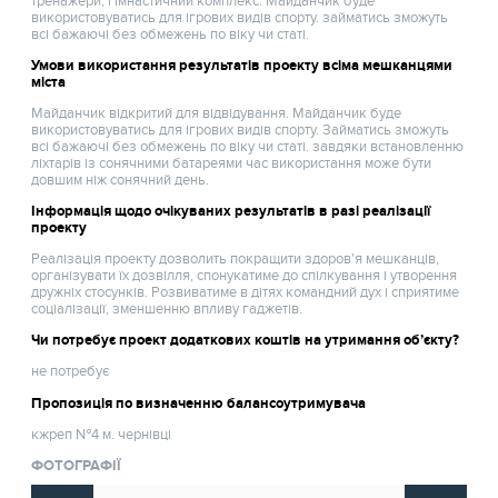
тренажери, гімнастичний комплекс. Майданчик буде
використовуватись для ігрових видів спорту. займатись зможуть
всі бажаючі без обмежень по віку чи статі.
Умови використання результатів проекту всіма мешканцями
міста
Майданчик відкритий для відвідування. Майданчик буде
використовуватись для ігрових видів спорту. Займатись зможуть
всі бажаючі без обмежень по віку чи статі. завдяки встановленню
ліхтарів із сонячними батареями час використання може бути
довшим ніж сонячний день.
Інформація щодо очікуваних результатів в разі реалізації
проекту
Реалізація проекту дозволить покращити здоров'я мешканців,
організувати їх дозвілля, спонукатиме до спілкування і утворення
дружніх стосунків. Розвиватиме в дітях командний дух і сприятиме
соціалізації, зменшенню впливу гаджетів.
Чи потребує проект додаткових коштів на утримання об’єкту?
не потребує
Пропозиція по визначенню балансоутримувача
кжреп №4 м. чернівці
ФОТОГРАФІЇ