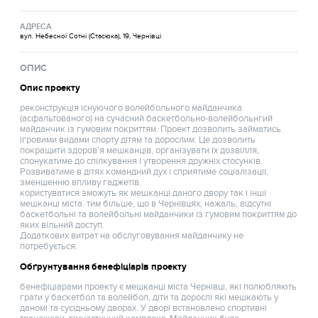
АДРЕСА
вул. Небесної Сотні (Стасюка), 19, Чернівці
ОПИС
Опис проекту
реконструкція існуючого волейбольного майданчика
(асфальтованого) на сучасний баскетбольно-волейбольнгий
майданчик із гумовим покриттям. Проект дозволить займатись
ігровими видами спорту дітям та дорослим. Це дозволить
покращити здоров'я мешканців, організувати їх дозвілля,
спонукатиме до спілкування і утворення дружніх стосунків.
Розвиватиме в дітях командний дух і сприятиме соціалізації,
зменшенню впливу гаджетів.
користуватися зможуть як мешканці даного двору так і інші
мешканці міста. тим більше, що в Чернівцях, нажаль, відсутні
баскетбольні та волейбольні майданчики із гумовим покриттям до
яких вільний доступ.
Додаткових витрат на обслуговування майданчику не
потребується.
Обґрунтування бенефіціарів проекту
бенефіціарами проекту є мешканці міста Чернівці, які полюбляють
грати у баскетбол та волейбол, діти та дорослі які мешкають у
даномі та сусідньому дворах. У дворі встановлено спортивні