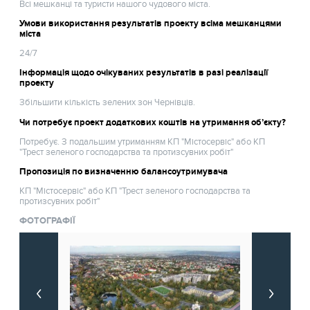
Всі мешканці та туристи нашого чудового міста.
Умови використання результатів проекту всіма мешканцями
міста
24/7
Інформація щодо очікуваних результатів в разі реалізації
проекту
Збільшити кількість зелених зон Чернівців.
Чи потребує проект додаткових коштів на утримання об’єкту?
Потребує. З подальшим утриманням КП "Містосервіс" або КП
"Трест зеленого господарства та протизсувних робіт"
Пропозиція по визначенню балансоутримувача
КП "Містосервіс" або КП "Трест зеленого господарства та
протизсувних робіт"
ФОТОГРАФІЇ