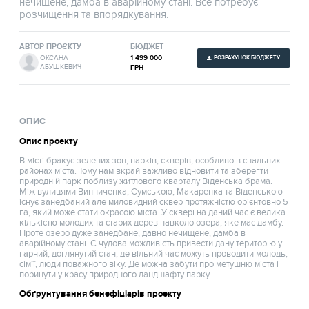
нечищене, дамба в аварійному стані. Все потребує
розчищення та впорядкування.
АВТОР ПРОЄКТУ
БЮДЖЕТ
1 499 000
ОКСАНА
РОЗРАХУНОК БЮДЖЕТУ
АБУШКЕВИЧ
ГРН
ОПИС
Опис проекту
В місті бракує зелених зон, парків, скверів, особливо в спальних
районах міста. Тому нам вкрай важливо відновити та зберегти
природній парк поблизу житлового кварталу Віденська брама.
Між вулицями Винниченка, Сумською, Макаренка та Віденською
існує занедбаний але миловидний сквер протяжністю орієнтовно 5
га, який може стати окрасою міста. У сквері на даний час є велика
кількістю молодих та старих дерев навколо озера, яке має дамбу.
Проте озеро дуже занедбане, давно нечищене, дамба в
аварійному стані. Є чудова можливість привести дану територію у
гарний, доглянутий стан, де вільний час можуть проводити молодь,
сім'ї, люди поважного віку. Де можна забути про метушню міста і
поринути у красу природного ландшафту парку.
Обґрунтування бенефіціарів проекту