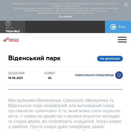
Для забезпечення зручності у користуванні цим сайтом деякі сервіси використовують технологічні
особливості, а саме - cookie.
Таке функціональне рішення дозволить вам не вводити одну і ту ж інформацію кожен раз, коли ви
повертаєтесь на цю сторінку, або переходите з однієї сторінки на іншу тощо.
Залишаючись, ви даєте згоду на використання cookie.
Докладніше
Вхід
Місто
Чернівці
ПРО ПРОЄКТ
Віденський парк
ДОПОМОГА
ЗАГАЛЬНА ІНФОРМАЦІЯ
СТАТИСТИКА
РЕАЛІЗОВАНІ ПРОЄКТИ
На реалізації
КОНТАКТИ
ВІДЕОІНСТРУКЦІЇ
НОРМАТИВНО-ПРАВОВА БАЗА
ПРАВИЛА УЧАСТІ
БЛАНКИ ДЛЯ ЗАВАНТАЖЕННЯ
ІНСТРУКЦІЇ
ДОВІДКОВА ІНФОРМАЦІЯ
МАКЕТИ РЕКЛАМНИХ МАТЕРІАЛІВ
ДОДАНИЙ
НОМЕР
НАВКОЛИШНЄ СЕРЕДОВИЩЕ
14.06.2021
26
Між вулицями Винниченка, Сумською, Макаренка та
Віденською існує занедбаний, але миловидний сквер
протяжністю орієнтовно 5 га, який може стати окрасою
міста. У сквері на даний час є велика кількістю молодих
та старих дерев, які потребують очищення, поруч озеро
з дамбою. Проте озеро дуже занедбане, давно