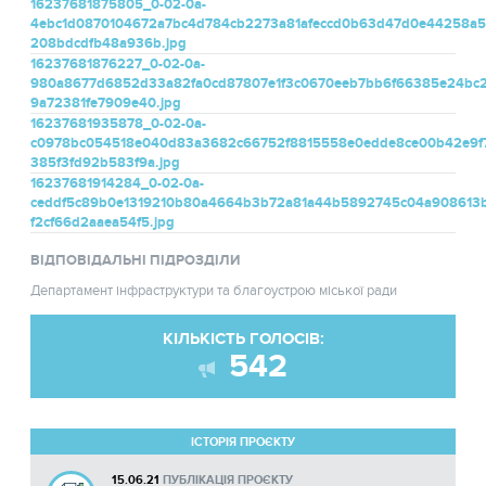
16237681875805_0-02-0a-
4ebc1d0870104672a7bc4d784cb2273a81afeccd0b63d47d0e44258a5
208bdcdfb48a936b.jpg
16237681876227_0-02-0a-
980a8677d6852d33a82fa0cd87807e1f3c0670eeb7bb6f66385e24bc
9a72381fe7909e40.jpg
16237681935878_0-02-0a-
c0978bc054518e040d83a3682c66752f8815558e0edde8ce00b42e9f7
385f3fd92b583f9a.jpg
16237681914284_0-02-0a-
ceddf5c89b0e1319210b80a4664b3b72a81a44b5892745c04a908613b
f2cf66d2aaea54f5.jpg
ВІДПОВІДАЛЬНІ ПІДРОЗДІЛИ
Департамент інфраструктури та благоустрою міської ради
КІЛЬКІСТЬ ГОЛОСІВ:
542
ІСТОРІЯ ПРОЄКТУ
15.06.21
ПУБЛІКАЦІЯ ПРОЄКТУ