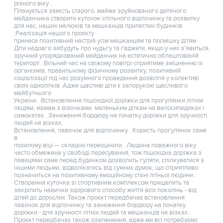
різного віку .
Планується замість старого, майже зруйнованого дитячого
майданчика створити куточок спільного відпочинку та розвитку
для нас, наших малюків та мешканців прилеглих будинків
.Реалізація нашого проєкту
принесе позитивний настрій усім мешканцям та посмішку дітям .
Діти надовго забудуть про нудьгу та гаджети, якщо у них з'явиться
зручний упорядкований майданчик на естетично облаштованій
території . Вільний час на свіжому повітрі сприятиме зміцненню їх
організмів, правильному фізичному розвитку, позитивній
соціалізації під час розумного проведення дозвілля у колективі
своїх однолітків .Адже щасливі діти є запорукою щасливого
майбутнього
України . Встановлення пішохідної доріжки для прогулянки літнім
людям, мамам з візочками, маленьким діткам на велосипедиках і
самокатах . Заниження бордюру на початку доріжки для зручності
людей на візках.
Встановлення, лавочок для відпочинку . Користь прогулянок саме
в
похилому віці — складно переоцінити . Людина поважного віку
часто обмежена у свободі пересування, тож пішохідна доріжка з
лавицями саме перед будинком дозволить гуляти, спілкуватися з
іншими людьми, відволікатись від сумних думок, що сприятливо
позначиться на позитивному емоційному стані літньої людини .
Створення куточка зі спортивним комплексом прищепить та
закріпить навички здорового способу життя всіх поколінь - від
дітей до дорослих .Також проєкт передбачає встановлення
лавочок для відпочинку та заниження бордюру на початку
доріжки - для зручності літніх людей та мешканців на візках .
Проєкт передбачає також озеленення, адже ми всі потребуємо