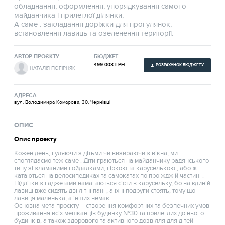
обладнання, оформлення, упорядкування самого
майданчика і прилеглої ділянки,
А саме : закладання доріжки для прогулянок,
встановлення лавиць та озеленення території.
АВТОР ПРОЄКТУ
БЮДЖЕТ
499 003 ГРН
РОЗРАХУНОК БЮДЖЕТУ
НАТАЛІЯ ПОГІРНЯК
АДРЕСА
вул. Володимира Комарова, 30, Чернівці
ОПИС
Опис проекту
Кожен день, гуляючи з дітьми чи визираючи з вікна, ми
споглядаємо теж саме . Діти граються на майданчику радянського
типу зі зламаними гойдалками, гіркою та каруселькою , або ж
катаються на велосипедиках та самокатах по проїжджій частині .
Пїдлітки з гаджетами намагаються сісти в карусельку, бо на єдиній
лавиці вже сидять дві літні пані , а їхні подруги стоять, тому що
лавиця маленька, а інших немає.
Основна мета проєкту – створення комфортних та безпечних умов
проживання всіх мешканців будинку №30 та прилеглих до нього
будинків, а також здорового та активного дозвілля для дітей