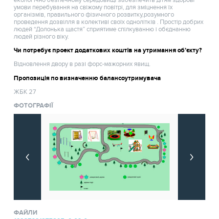
екологічно безпечному середовищі забезпечить дітям здорові
умови перебування на свіжому повітрі, для зміцнення їх
організмів, правильного фізичного розвитку,розумного
проведення дозвілля в колективі своїх однолітків . Простір добрих
людей “Долонька щастя” сприятиме спілкуванню і обєднанню
людей різного віку.
Чи потребує проект додаткових коштів на утримання об’єкту?
Відновлення двору в разі форс-мажорних явищ.
Пропозиція по визначенню балансоутримувача
ЖБК 27
ФОТОГРАФІЇ
ФАЙЛИ