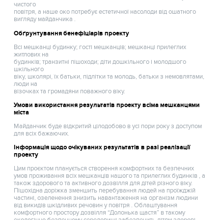
чистого
повітря, а наше око потребує естетичної насолоди від ошатного
вигляду майданчика .
Обґрунтування бенефіціарів проекту
Всі мешканці будинку; гості мешканців; мешканці прилеглих
житлових на
будинків; транзитні пішоходи; діти дошкільного і молодшого
шкільного
віку, школярі, їх батьки, підлітки та молодь, батьки з немовлятами,
люди на
візочках та громадяни поважного віку.
Умови використання результатів проекту всіма мешканцями
міста
Майданчик буде відкритий цілодобово в усі пори року з доступом
для всіх бажаючих.
Інформація щодо очікуваних результатів в разі реалізації
проекту
Цим проєктом планується створення комфортних та безпечних
умов проживання всіх мешканців нашого та прилеглих будинків , а
також здорового та активного дозвілля для дітей різного віку.
Пішохідна доріжка зменшить перебування людей на проїжджій
частині, озеленення знизить навантаження на організм людини
від викидів шкідливих речовин у повітря . Облаштування
комфортного простору дозвілля “Долонька щастя” в такому