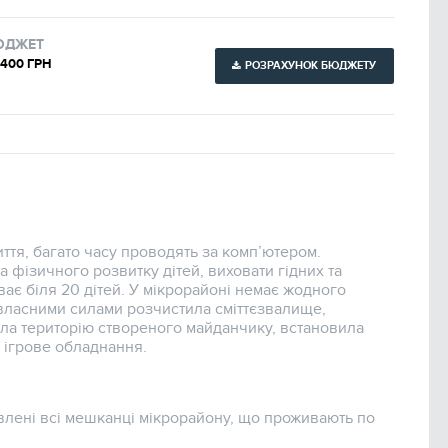
ЮДЖЕТ
 400 ГРН
РОЗРАХУНОК БЮДЖЕТУ
ття, багато часу проводять за комп’ютером.
 фізичного розвитку дітей, виховати гідних та
ає біля 20 дітей. У мікрорайоні немає жодного
 власними силами розчистила сміттєзвалище,
ила територію створеного майданчику, встановила
а ігрове обладнання.
влені всі мешканці мікрорайону, що проживають по