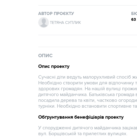
АВТОР ПРОЄКТУ
Б
63
ТЕТЯНА СУПЛИК
ОПИС
Опис проекту
Сучасні діти ведуть малорухливий спосіб жи
Необхідно створити умови для відпочинку та
здорових громадян. На нашій вулиці прожив
дитячого майданчика. Батьківська громада
посадила дерева та квіти, частково огород
турніки. Необхідно встановити спортивне т
Обґрунтування бенефіціарів проекту
У спорудженні дитячого майданчика заціка
вул. Борщівській та прилеглих вулицях.