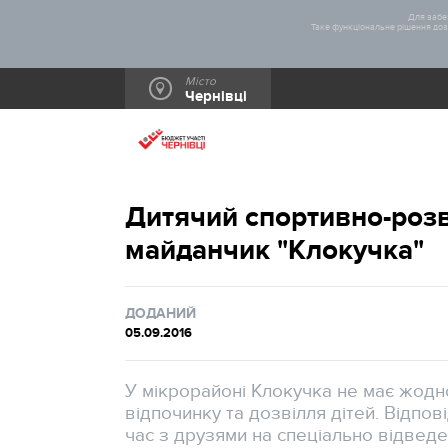
Для забез
Таке функціональне рішення дозв
Місто
Чернівці
Дитячий спортивно-роз
майданчик "Клокучка"
ДОДАНИЙ
05.09.2016
У мікрорайоні Клокучка не має жод
відпочинку та дозвілля дітей. Відпо
час з друзями на спеціально відведе