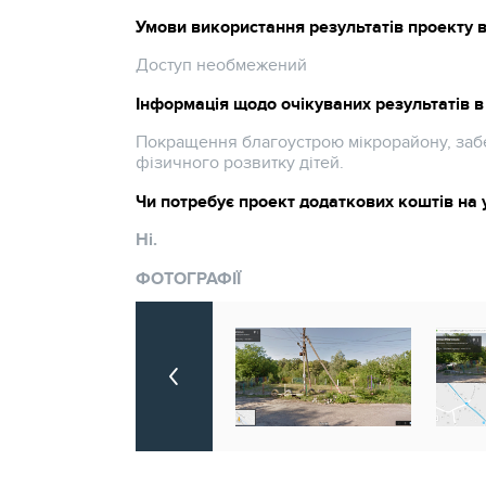
Умови використання результатів проекту 
Доступ необмежений
Інформація щодо очікуваних результатів в 
Покращення благоустрою мікрорайону, заб
фізичного розвитку дітей.
Чи потребує проект додаткових коштів на 
Ні.
ФОТОГРАФІЇ