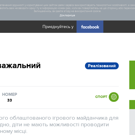
печення зручності у користуванні цим сайтом деякі сервіси використовують технологічні особливості, а саме
олить вам не вводити одну і ту ж інформацію кожен раз, коли ви повертаєтесь на цю сторінку, або переходите
Залишаючись, ви даєте згоду на використання cookie.
Докладніше
Приєднуйтесь у
Загал
важальний
Реалізований
Статис
Реаліз
НОМЕР
СПОРТ
33
ного облаштованого ігрового майданчика для
відно, діти не мають можливості проводити
ному місці.