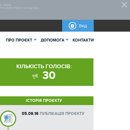
 - cookie.
 з однієї сторінки на іншу тощо.
Вхід
ПРО ПРОЄКТ
ДОПОМОГА
КОНТАКТИ
ьна інформація
Відеоінструкції
КІЛЬКІСТЬ ГОЛОСІВ:
тика
Нормативно-правова база
30
овані проєкти
Правила участі
Бланки для завантаження
ІСТОРІЯ ПРОЄКТУ
Інструкції
05.09.16
ПУБЛІКАЦІЯ ПРОЄКТУ
Довідкова інформація