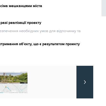
всіма мешканцями міста
разі реалізації проекту
езпечення необхідних умов для відпочинку та
утримання об’єкту, що є результатом проекту