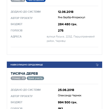
Номер: 12
Реалізований
12.06.2018
ДОДАНО ДО СИСТЕМИ
Яна Барбір-Флорескул
АВТОР ПРОЄКТУ
284 480 грн.
БЮДЖЕТ
275
ГОЛОСІВ
АДРЕСА
вулиця Руська, 223Д, Першотравневий
район, Чернівці
НАВКОЛИШНЄ СЕРЕДОВИЩЕ
ТИСЯЧА ДЕРЕВ
Номер: 49
Брав участь
25.06.2018
ДОДАНО ДО СИСТЕМИ
Олександр Чернюк
АВТОР ПРОЄКТУ
994 500 грн.
БЮДЖЕТ
192
ГОЛОСІВ