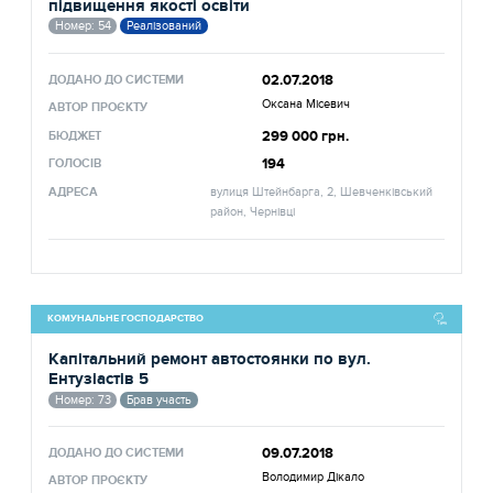
підвищення якості освіти
Номер: 54
Реалізований
02.07.2018
ДОДАНО ДО СИСТЕМИ
Оксана Місевич
АВТОР ПРОЄКТУ
299 000 грн.
БЮДЖЕТ
194
ГОЛОСІВ
АДРЕСА
вулиця Штейнбарга, 2, Шевченківський
район, Чернівці
КОМУНАЛЬНЕ ГОСПОДАРСТВО
Капітальний ремонт автостоянки по вул.
Ентузіастів 5
Номер: 73
Брав участь
09.07.2018
ДОДАНО ДО СИСТЕМИ
Володимир Дікало
АВТОР ПРОЄКТУ