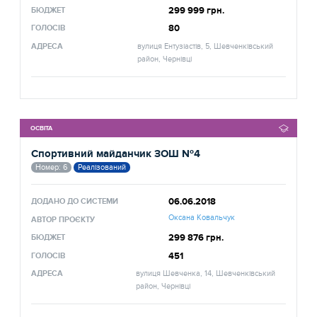
299 999 грн.
БЮДЖЕТ
80
ГОЛОСІВ
АДРЕСА
вулиця Ентузіастів, 5, Шевченківський
район, Чернівці
ОСВІТА
Спортивний майданчик ЗОШ №4
Номер: 6
Реалізований
06.06.2018
ДОДАНО ДО СИСТЕМИ
Оксана Ковальчук
АВТОР ПРОЄКТУ
299 876 грн.
БЮДЖЕТ
451
ГОЛОСІВ
АДРЕСА
вулиця Шевченка, 14, Шевченківський
район, Чернівці