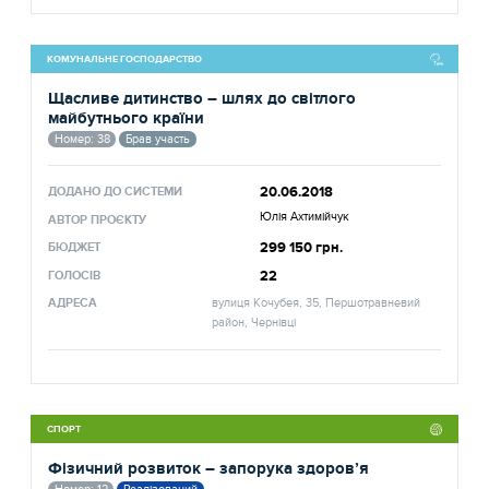
КОМУНАЛЬНЕ ГОСПОДАРСТВО
Щасливе дитинство – шлях до світлого
майбутнього країни
Номер: 38
Брав участь
20.06.2018
ДОДАНО ДО СИСТЕМИ
Юлія Ахтимійчук
АВТОР ПРОЄКТУ
299 150 грн.
БЮДЖЕТ
22
ГОЛОСІВ
АДРЕСА
вулиця Кочубея, 35, Першотравневий
район, Чернівці
СПОРТ
Фізичний розвиток – запорука здоров’я