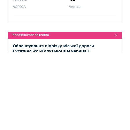
АДРЕСА
Чернівці
ДОРОЖНЄ ГОСПОДАРСТВО
Облаштування відрізку міської дороги
Гусятинської-Калузької в м.Чернівці
Номер: 75
Відхилений
10.07.2018
ДОДАНО ДО СИСТЕМИ
Віталій Лещук
АВТОР ПРОЄКТУ
353 752 грн.
БЮДЖЕТ
АДРЕСА
вулиця Гусятинська, Шевченківський
район, Чернівці
КОМУНАЛЬНЕ ГОСПОДАРСТВО