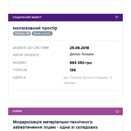
СОЦІАЛЬНИЙ ЗАХИСТ
Інклюзивний простір
Номер: 48
Брав участь
25.06.2018
ДОДАНО ДО СИСТЕМИ
Дмитро Токарюк
АВТОР ПРОЄКТУ
993 350 грн.
БЮДЖЕТ
136
ГОЛОСІВ
АДРЕСА
вул. Пилипа Орлика (Гайдара), 4,
Чернівці
ОСВІТА
Модернізація матеріально-технічного
забезпечення ліцею - одна зі складових