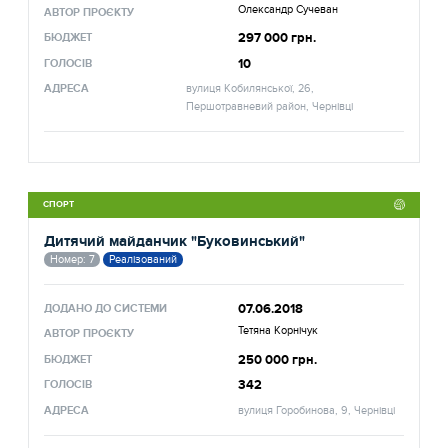
Олександр Сучеван
АВТОР ПРОЄКТУ
297 000 грн.
БЮДЖЕТ
10
ГОЛОСІВ
АДРЕСА
вулиця Кобилянської, 26,
Першотравневий район, Чернівці
СПОРТ
Дитячий майданчик "Буковинський"
Номер: 7
Реалізований
07.06.2018
ДОДАНО ДО СИСТЕМИ
Тетяна Корнічук
АВТОР ПРОЄКТУ
250 000 грн.
БЮДЖЕТ
342
ГОЛОСІВ
АДРЕСА
вулиця Горобинова, 9, Чернівці