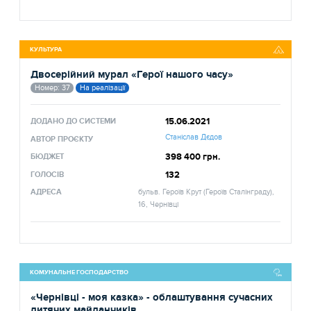
КУЛЬТУРА
Двосерійний мурал «Герої нашого часу»
Номер: 37
На реалізації
15.06.2021
ДОДАНО ДО СИСТЕМИ
Станіслав Дєдов
АВТОР ПРОЄКТУ
398 400 грн.
БЮДЖЕТ
132
ГОЛОСІВ
АДРЕСА
бульв. Героїв Крут (Героїв Сталінграду),
16, Чернівці
КОМУНАЛЬНЕ ГОСПОДАРСТВО
«Чернівці - моя казка» - облаштування сучасних
дитячих майданчиків