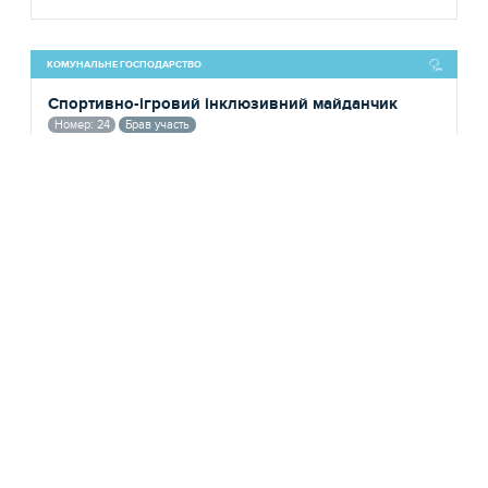
КОМУНАЛЬНЕ ГОСПОДАРСТВО
Спортивно-ігровий інклюзивний майданчик
Номер: 24
Брав участь
14.06.2021
ДОДАНО ДО СИСТЕМИ
Катерина Горлай
АВТОР ПРОЄКТУ
1 258 184 грн.
БЮДЖЕТ
85
ГОЛОСІВ
КОМУНАЛЬНЕ ГОСПОДАРСТВО
Модернізація футбольного майданчика
(Полєтаєва, 4А)
Номер: 40
Брав участь