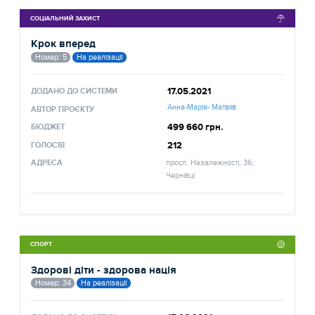
СОЦІАЛЬНИЙ ЗАХИСТ
Крок вперед
Номер: 5
На реалізації
17.05.2021
ДОДАНО ДО СИСТЕМИ
Анна-Марія- Матвіїв
АВТОР ПРОЄКТУ
499 660 грн.
БЮДЖЕТ
212
ГОЛОСІВ
АДРЕСА
просп. Незалежності, 36,
Чернівці
СПОРТ
Здорові діти - здорова нація
Номер: 34
На реалізації