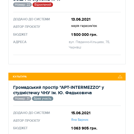
Номер: 22
Відхилений
13.06.2021
ДОДАНО ДО СИСТЕМИ
марія герасим'юк
АВТОР ПРОЄКТУ
1 500 000 грн.
БЮДЖЕТ
АДРЕСА
вул. Південно-Кільцева, 7Б,
Чернівці
КУЛЬТУРА
Громадський простір "АРТ-INTERMEZZO" у
студмістечку ЧНУ ім. Ю. Федьковича
Номер: 31
Брав участь
15.06.2021
ДОДАНО ДО СИСТЕМИ
Яна Берник
АВТОР ПРОЄКТУ
1 063 905 грн.
БЮДЖЕТ