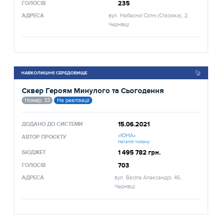
235
ГОЛОСІВ
АДРЕСА
вул. Небесної Сотні (Стасюка), 2,
Чернівці
НАВКОЛИШНЄ СЕРЕДОВИЩЕ
Сквер Героям Минулого та Сьогодення
Номер: 33
На реалізації
15.06.2021
ДОДАНО ДО СИСТЕМИ
«ЮНА»
АВТОР ПРОЄКТУ
Наталія Чобану
1 495 782 грн.
БЮДЖЕТ
703
ГОЛОСІВ
АДРЕСА
вул. Васіле Александрі, 46,
Чернівці