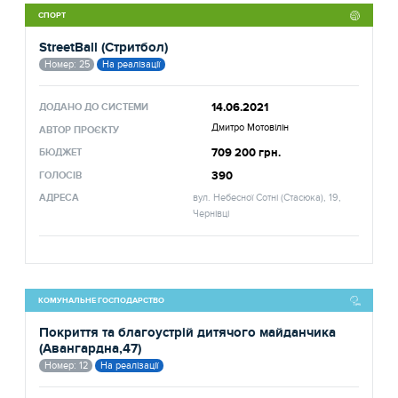
СПОРТ
StreetBall (Стритбол)
Номер: 25
На реалізації
14.06.2021
ДОДАНО ДО СИСТЕМИ
Дмитро Мотовілін
АВТОР ПРОЄКТУ
709 200 грн.
БЮДЖЕТ
390
ГОЛОСІВ
АДРЕСА
вул. Небесної Сотні (Стасюка), 19,
Чернівці
КОМУНАЛЬНЕ ГОСПОДАРСТВО
Покриття та благоустрій дитячого майданчика
(Авангардна,47)
Номер: 12
На реалізації