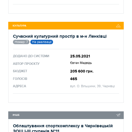
КУЛЬТУРА
Сучасний культурний простір в м-н Ленківці
Номер: 7
На реалізації
25.05.2021
ДОДАНО ДО СИСТЕМИ
Євген Медвідь
АВТОР ПРОЄКТУ
205 600 грн.
БЮДЖЕТ
465
ГОЛОСІВ
АДРЕСА
вул. О. Вільшини, 39, Чернівці
ІНШЕ
Облаштування спорткомплексу в Чернівецькій
ЗОШ І-ІІІ ступенів №11