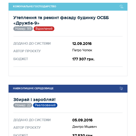
КОМУНАЛЬНЕ ГОСПОДАРСТВО
Утеплення та ремонт фасаду будинку ОСББ
«Дружба-9»
Номер: 99
Відхилений
12.09.2016
ДОДАНО ДО СИСТЕМИ
Петро Чопюк
АВТОР ПРОЄКТУ
177 307 грн.
БЮДЖЕТ
НАВКОЛИШНЄ СЕРЕДОВИЩЕ
Збирай і заробляй!
Номер: 22
Реалізований
05.09.2016
ДОДАНО ДО СИСТЕМИ
Дмитро Міцевич
АВТОР ПРОЄКТУ
37 830 грн.
БЮДЖЕТ