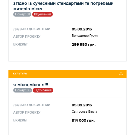
згідно із сучасними стандартами та потребами
жителів міста
Номер: 31
Відхилений
05.09.2016
ДОДАНО ДО СИСТЕМИ
Володимир Гуцул
АВТОР ПРОЄКТУ
299 950 грн.
БЮДЖЕТ
КУЛЬТУРА
я-місто,місто-я!!!
Номер: 35
Відхилений
05.09.2016
ДОДАНО ДО СИСТЕМИ
Святослав Вірста
АВТОР ПРОЄКТУ
814 000 грн.
БЮДЖЕТ