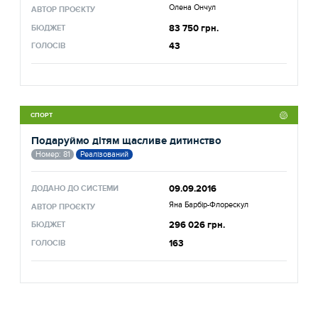
Олена Ончул
АВТОР ПРОЄКТУ
83 750 грн.
БЮДЖЕТ
43
ГОЛОСІВ
СПОРТ
Подаруймо дітям щасливе дитинство
Номер: 81
Реалізований
09.09.2016
ДОДАНО ДО СИСТЕМИ
Яна Барбір-Флорескул
АВТОР ПРОЄКТУ
296 026 грн.
БЮДЖЕТ
163
ГОЛОСІВ