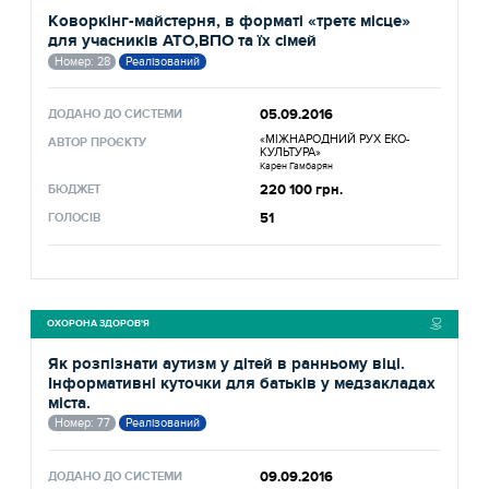
Коворкінг-майстерня, в форматі «третє місце»
для учасників АТО,ВПО та їх сімей
Номер: 28
Реалізований
05.09.2016
ДОДАНО ДО СИСТЕМИ
«МІЖНАРОДНИЙ РУХ ЕКО-
АВТОР ПРОЄКТУ
КУЛЬТУРА»
Карен Гамбарян
220 100 грн.
БЮДЖЕТ
51
ГОЛОСІВ
ОХОРОНА ЗДОРОВ'Я
Як розпізнати аутизм у дітей в ранньому віці.
Інформативні куточки для батьків у медзакладах
міста.
Номер: 77
Реалізований
09.09.2016
ДОДАНО ДО СИСТЕМИ