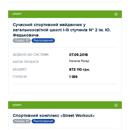
СПОРТ
Сучасний спортивний майданчик у
загальноосвітній школі І-ІІІ ступенів № 2 ім. Ю.
Федьковича
Номер: 57
Реалізований
07.09.2016
ДОДАНО ДО СИСТЕМИ
Наталія Ротар
АВТОР ПРОЄКТУ
973 110 грн.
БЮДЖЕТ
1 189
ГОЛОСІВ
СПОРТ
Спортивний комплекс «Street Workout»
Номер: 87
Реалізований