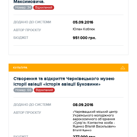
Максимовича.
Номер: 34
Відхилений
05.09.2016
ДОДАНО ДО СИСТЕМИ
Юліан Коблюк
АВТОР ПРОЄКТУ
951 000 грн.
БЮДЖЕТ
КУЛЬТУРА
Створення та відкриття Чернівецького музею
історії авіації «Історія авіації Буковини»
Номер: 66
Відхилений
08.09.2016
ДОДАНО ДО СИСТЕМИ
«Чернівецький міський центр
АВТОР ПРОЄКТУ
Українського молодіжного
аерокосмічного об’єднання
«Сузір’я» Контактна особа -
Яценко Віталій Васильович»
Віталій Яценко
БЮДЖЕТ