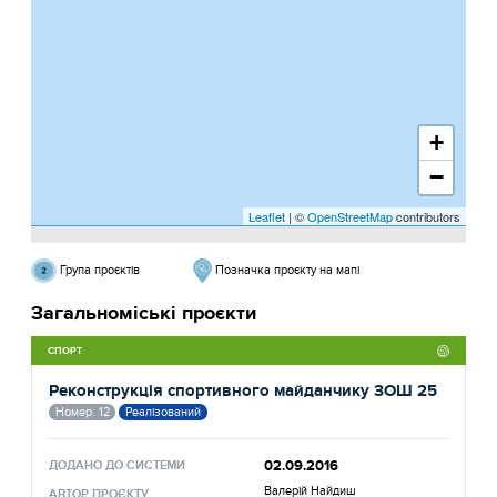
+
−
Leaflet
| ©
OpenStreetMap
contributors
Група проєктів
Позначка проєкту на мапі
Загальноміські проєкти
СПОРТ
Реконструкція спортивного майданчику ЗОШ 25
Номер: 12
Реалізований
02.09.2016
ДОДАНО ДО СИСТЕМИ
Валерій Найдиш
АВТОР ПРОЄКТУ