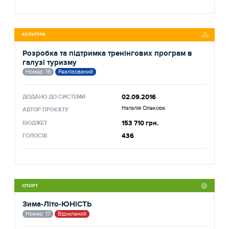
КУЛЬТУРА
Розробка та підтримка тренінгових програм в
галузі туризму
Номер: 16
Реалізований
02.09.2016
ДОДАНО ДО СИСТЕМИ
Наталія Олексюк
АВТОР ПРОЄКТУ
153 710 грн.
БЮДЖЕТ
436
ГОЛОСІВ
СПОРТ
Зима-Літо-ЮНіСТЬ
Номер: 17
Відхилений